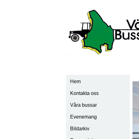
Hem
Kontakta oss
Våra bussar
Evenemang
Scania Vabis 1928
Bildarkiv
Scania Vabis 1932