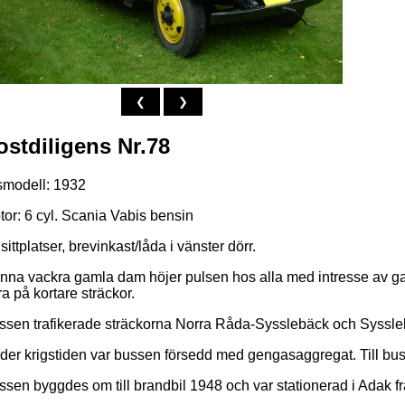
❮
❯
ostdiligens Nr.78
smodell: 1932
tor: 6 cyl. Scania Vabis bensin
sittplatser, brevinkast/låda i vänster dörr.
nna vackra gamla dam höjer pulsen hos alla med intresse av gam
a på kortare sträckor.
ssen trafikerade sträckorna Norra Råda-Sysslebäck och Syssle
der krigstiden var bussen försedd med gengasaggregat. Till bus
sen byggdes om till brandbil 1948 och var stationerad i Adak fra