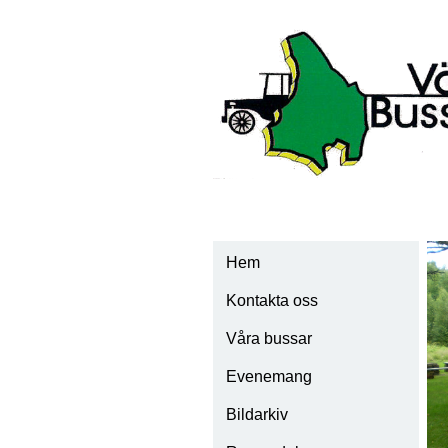
Hem
Kontakta oss
Våra bussar
Evenemang
Scania Vabis 1928
Bildarkiv
Scania Vabis 1932