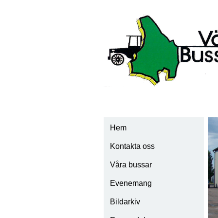
Hem
Kontakta oss
Våra bussar
Evenemang
Scania Vabis 1928
Bildarkiv
Scania Vabis 1932