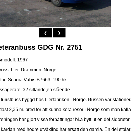
❮
❯
eteranbuss GDG Nr. 2751
smodell: 1967
ross: Lier, Drammen, Norge
tor: Scania Vabis B7663, 190 hk
ssagerare: 32 sittande,en stående
 turistbuss byggd hos Lierfabriken i Norge. Bussen var stationer
ast 2,35 m. bred för att kunna köra resor i Norge som man kallad
eningen har gjort vissa förbättringar bl.a bytt ut en del sidorutor
 kardan med högre utväxling har ersatt den gamla. En del stolar 