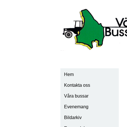
Hem
Kontakta oss
Våra bussar
Evenemang
Scania Vabis 1928
Bildarkiv
Scania Vabis 1932