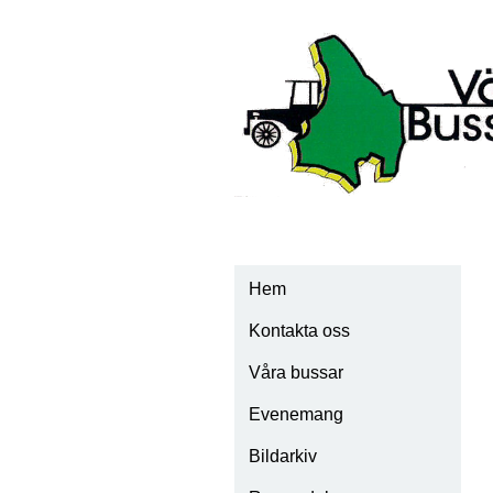
Hem
Kontakta oss
Våra bussar
Evenemang
Scania Vabis 1928
Bildarkiv
Scania Vabis 1932